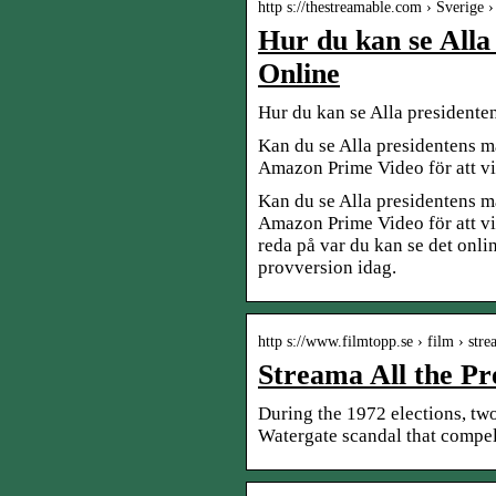
http s://thestreamable.com › Sverige 
Hur du kan se Alla
Online
Hur du kan se Alla president
Kan du se Alla presidentens m
Amazon Prime Video för att vis
Kan du se Alla presidentens m
Amazon Prime Video för att vis
reda på var du kan se det onl
provversion idag.
http s://www.filmtopp.se › film › str
Streama All the Pre
During the 1972 elections, two
Watergate scandal that compel