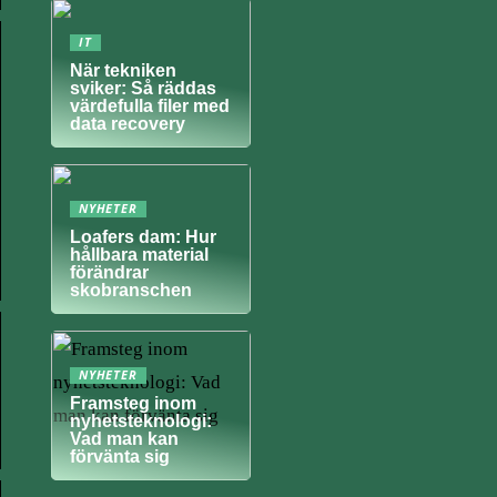
IT
När tekniken
sviker: Så räddas
värdefulla filer med
data recovery
NYHETER
Loafers dam: Hur
hållbara material
förändrar
skobranschen
NYHETER
Framsteg inom
nyhetsteknologi:
Vad man kan
förvänta sig