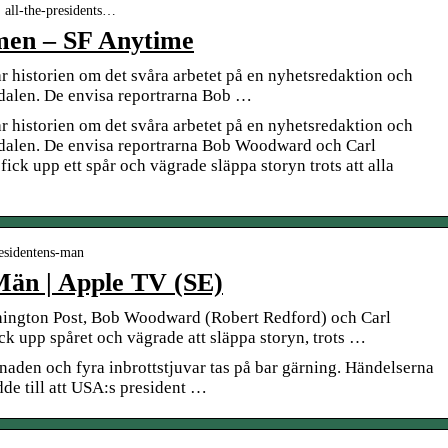
 all-the-presidents…
 men – SF Anytime
ar historien om det svåra arbetet på en nyhetsredaktion och
dalen. De envisa reportrarna Bob …
ar historien om det svåra arbetet på en nyhetsredaktion och
dalen. De envisa reportrarna Bob Woodward och Carl
ick upp ett spår och vägrade släppa storyn trots att alla
residentens-man
Män | Apple TV (SE)
hington Post, Bob Woodward (Robert Redford) och Carl
ck upp spåret och vägrade att släppa storyn, trots …
naden och fyra inbrottstjuvar tas på bar gärning. Händelserna
dde till att USA:s president …