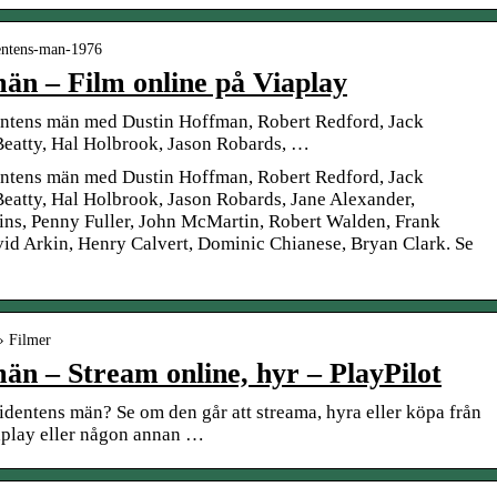
identens-man-1976
män – Film online på Viaplay
dentens män med Dustin Hoffman, Robert Redford, Jack
eatty, Hal Holbrook, Jason Robards, …
dentens män med Dustin Hoffman, Robert Redford, Jack
eatty, Hal Holbrook, Jason Robards, Jane Alexander,
ins, Penny Fuller, John McMartin, Robert Walden, Frank
id Arkin, Henry Calvert, Dominic Chianese, Bryan Clark. Se
› Filmer
män – Stream online, hyr – PlayPilot
identens män? Se om den går att streama, hyra eller köpa från
aplay eller någon annan …