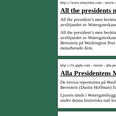
http s://www.sfanytime.com › movie ›
All the presidents
All the president’s men berätt
avslöjandet av Watergateskan
All the president’s men berätt
avslöjandet av Watergateskan
Bernstein på Washington Post f
motarbetade dem.
http s://tv.apple.com › movie › alla-p
Alla Presidentens 
De envisa reportrarna på Was
Bernstein (Dustin Hoffman) fi
Ljusets tänds i Watergatebygg
under denna historiska natt le