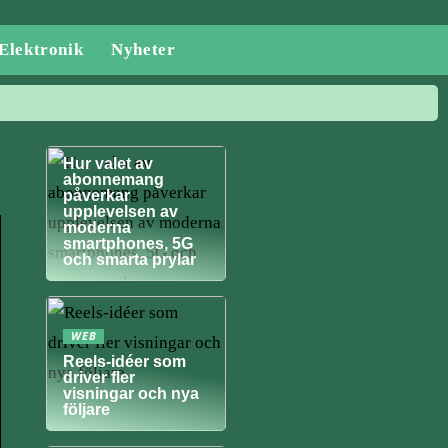
Elektronik
Nyheter
NYHETER
Hur valet av
abonnemang
påverkar
upplevelsen av
moderna
smartphones, 5G
och smarta prylar
WEB
Reels-idéer som
driver fler
visningar och nya
följare