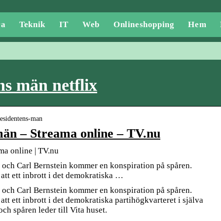
ra
Teknik
IT
Web
Onlineshopping
Hem
ns män netflix
residentens-man
män – Streama online – TV.nu
ma online | TV.nu
och Carl Bernstein kommer en konspiration på spåren.
att ett inbrott i det demokratiska …
och Carl Bernstein kommer en konspiration på spåren.
tt ett inbrott i det demokratiska partihögkvarteret i själva
ch spåren leder till Vita huset.