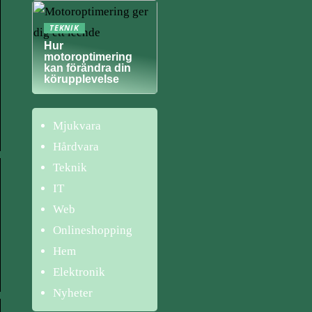
TEKNIK
Hur
motoroptimering
kan förändra din
körupplevelse
Mjukvara
Hårdvara
Teknik
IT
Web
Onlineshopping
Hem
Elektronik
Nyheter