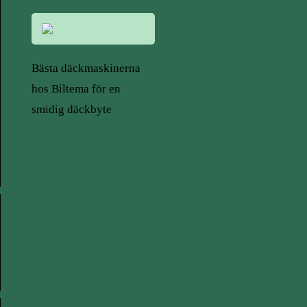
Bästa däckmaskinerna
hos Biltema för en
smidig däckbyte