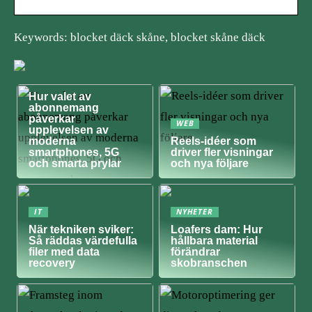
Keywords: blocket däck skåne, blocket skåne däck
NYHETER
Hur valet av
abonnemang
påverkar
WEB
upplevelsen av
moderna
Reels-idéer som
smartphones, 5G
driver fler visningar
och smarta prylar
och nya följare
IT
NYHETER
När tekniken sviker:
Loafers dam: Hur
Så räddas värdefulla
hållbara material
filer med data
förändrar
recovery
skobranschen