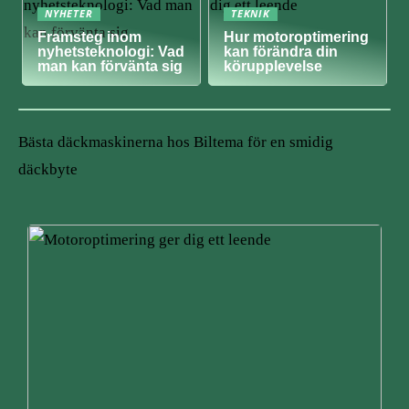
NYHETER
TEKNIK
Framsteg inom
Hur motoroptimering
nyhetsteknologi: Vad
kan förändra din
man kan förvänta sig
körupplevelse
Bästa däckmaskinerna hos Biltema för en smidig
däckbyte