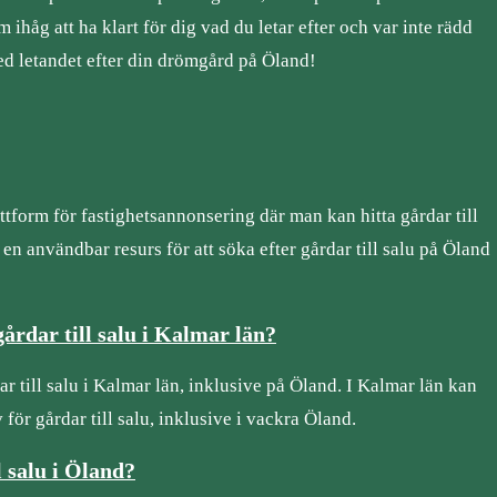
 ihåg att ha klart för dig vad du letar efter och var inte rädd
med letandet efter din drömgård på Öland!
tform för fastighetsannonsering där man kan hitta gårdar till
n användbar resurs för att söka efter gårdar till salu på Öland
gårdar till salu i Kalmar län?
ar till salu i Kalmar län, inklusive på Öland. I Kalmar län kan
för gårdar till salu, inklusive i vackra Öland.
l salu i Öland?