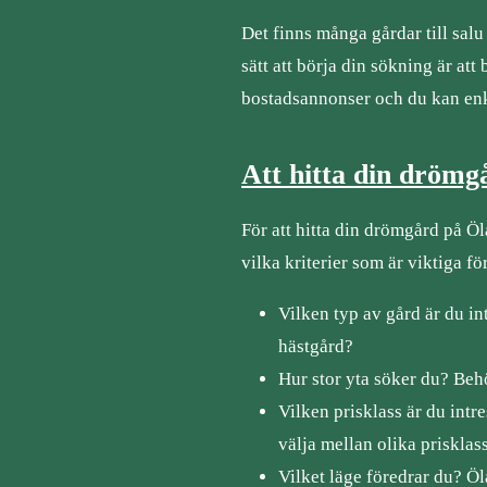
Det finns många gårdar till salu
sätt att börja din sökning är a
bostadsannonser och du kan enkel
Att hitta din drömg
För att hitta din drömgård på Öla
vilka kriterier som är viktiga fö
Vilken typ av gård är du in
hästgård?
Hur stor yta söker du? Beh
Vilken prisklass är du int
välja mellan olika prisklass
Vilket läge föredrar du? Ö