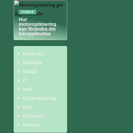
TEKNIK
Hur
motoroptimering
kan förändra din
körupplevelse
Mjukvara
Hårdvara
Teknik
IT
Web
Onlineshopping
Hem
Elektronik
Nyheter