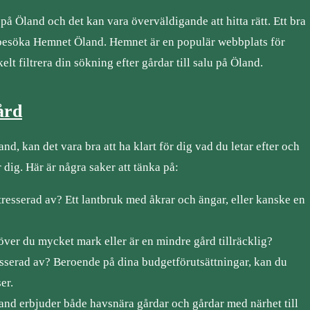
 på Öland och det kan vara överväldigande att hitta rätt. Ett bra
tt besöka Hemnet Öland. Hemnet är en populär webbplats för
t filtrera din sökning efter gårdar till salu på Öland.
ård
nd, kan det vara bra att ha klart för dig vad du letar efter och
r dig. Här är några saker att tänka på:
tresserad av? Ett lantbruk med åkrar och ängar, eller kanske en
över du mycket mark eller är en mindre gård tillräcklig?
resserad av? Beroende på dina budgetförutsättningar, kan du
er.
land erbjuder både havsnära gårdar och gårdar med närhet till