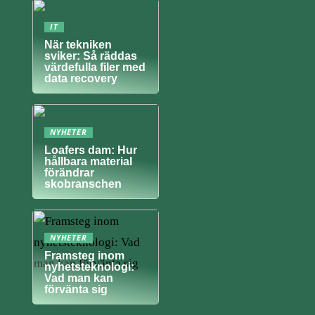
IT
När tekniken
sviker: Så räddas
värdefulla filer med
data recovery
NYHETER
Loafers dam: Hur
hållbara material
förändrar
skobranschen
NYHETER
Framsteg inom
nyhetsteknologi:
Vad man kan
förvänta sig