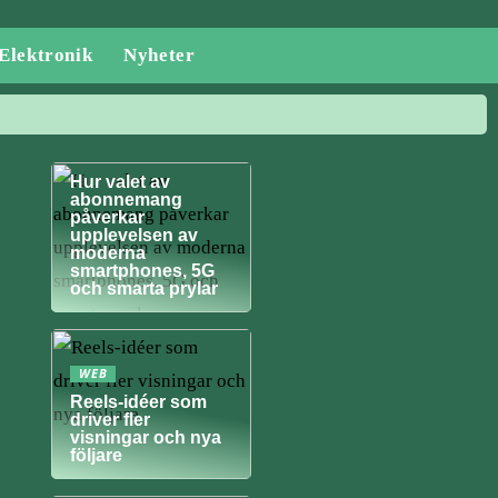
Elektronik
Nyheter
NYHETER
Hur valet av
abonnemang
påverkar
upplevelsen av
moderna
smartphones, 5G
och smarta prylar
WEB
Reels-idéer som
driver fler
visningar och nya
följare