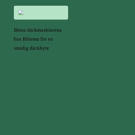
Bästa däckmaskinerna
hos Biltema för en
smidig däckbyte