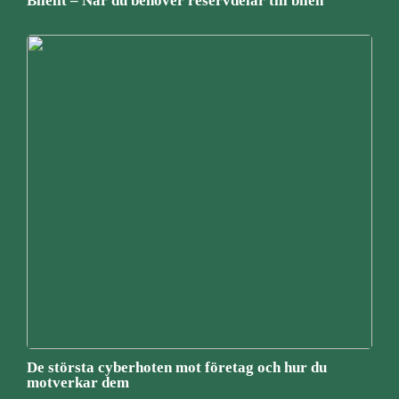
Bilelit – När du behöver reservdelar till bilen
De största cyberhoten mot företag och hur du
motverkar dem