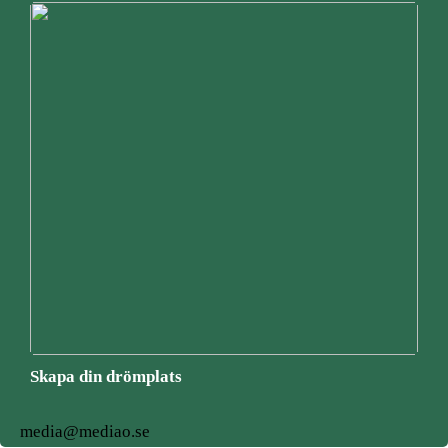
Skapa din drömplats
media@mediao.se