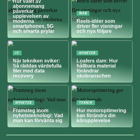
Hur valet av
abonnemang
påverkar
WEB
upplevelsen av
moderna
Reels-idéer som
smartphones, 5G
driver fler visningar
och smarta prylar
och nya följare
IT
NYHETER
När tekniken sviker:
Loafers dam: Hur
Så räddas värdefulla
hållbara material
filer med data
förändrar
recovery
skobranschen
NYHETER
TEKNIK
Framsteg inom
Hur motoroptimering
nyhetsteknologi: Vad
kan förändra din
man kan förvänta sig
körupplevelse