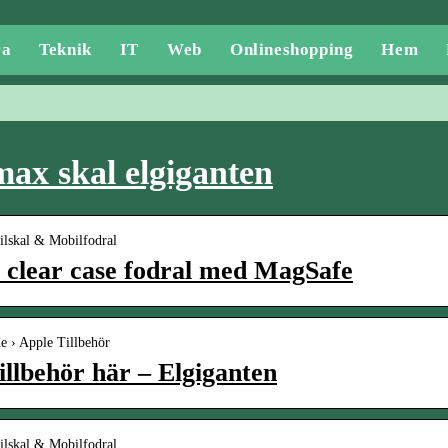
ra
Teknik
IT
Web
Onlineshopping
Hem
max skal elgiganten
ilskal & Mobilfodral
 clear case fodral med MagSafe
e › Apple Tillbehör
illbehör här – Elgiganten
ilskal & Mobilfodral