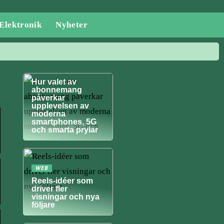
Elektronik
Nyheter
NYHETER
Hur valet av
abonnemang
påverkar
upplevelsen av
moderna
smartphones, 5G
och smarta prylar
WEB
Reels-idéer som
driver fler
visningar och nya
följare