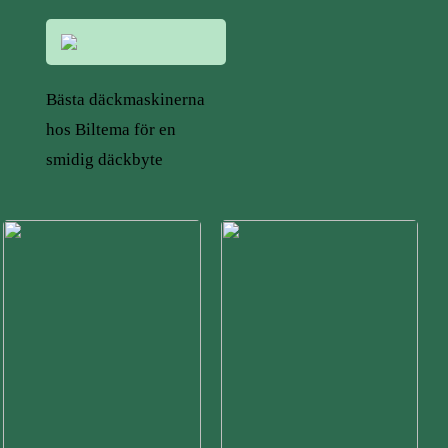
Bästa däckmaskinerna
hos Biltema för en
smidig däckbyte