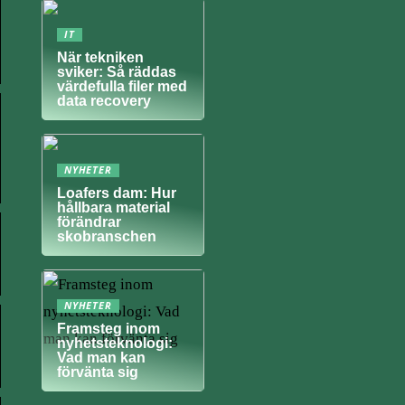
IT
När tekniken
sviker: Så räddas
värdefulla filer med
data recovery
NYHETER
Loafers dam: Hur
hållbara material
förändrar
skobranschen
NYHETER
Framsteg inom
nyhetsteknologi:
Vad man kan
förvänta sig