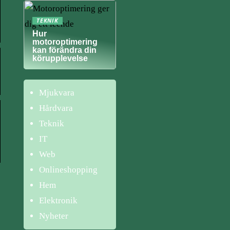
TEKNIK
Hur
motoroptimering
kan förändra din
körupplevelse
Mjukvara
Hårdvara
Teknik
IT
Web
Onlineshopping
Hem
Elektronik
Nyheter