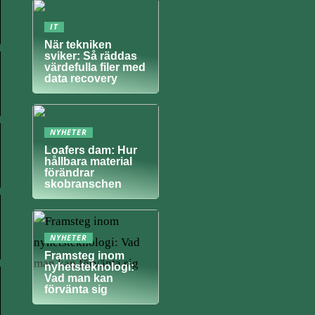
IT
När tekniken
sviker: Så räddas
värdefulla filer med
data recovery
NYHETER
Loafers dam: Hur
hållbara material
förändrar
skobranschen
NYHETER
Framsteg inom
nyhetsteknologi:
Vad man kan
förvänta sig