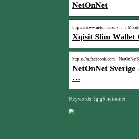
NetOnNet
http s://www.netonnet.se › … › Mobil
Xqisit Slim Walle
http s://m.facebook.com › NetOnNetS
NetOnNet Sverige 
…
Keywords: lg g5 netonnet