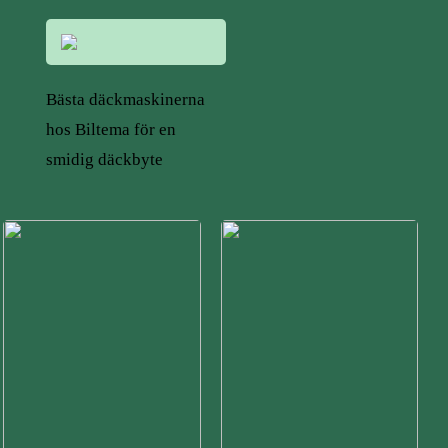
Bästa däckmaskinerna
hos Biltema för en
smidig däckbyte