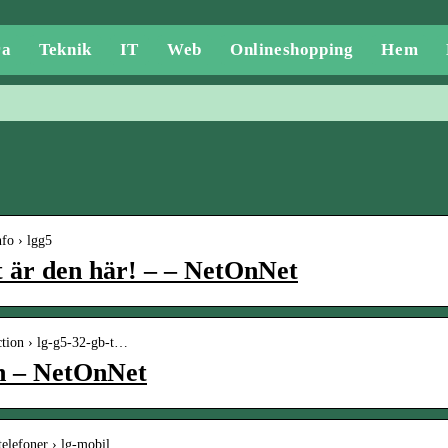
ra
Teknik
IT
Web
Onlineshopping
Hem
nfo › lgg5
 är den här! – – NetOnNet
ection › lg-g5-32-gb-t…
n – NetOnNet
telefoner › lg-mobil