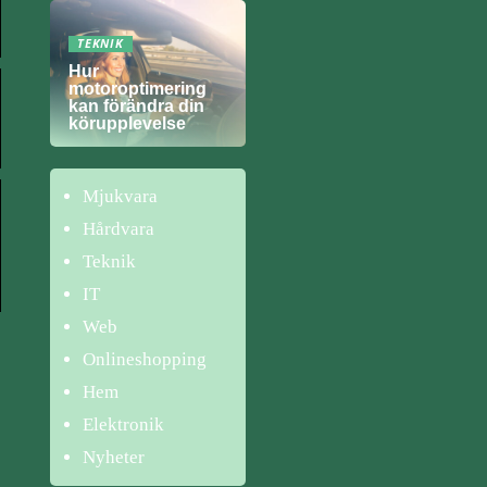
TEKNIK
Hur
motoroptimering
kan förändra din
körupplevelse
Mjukvara
Hårdvara
Teknik
IT
Web
Onlineshopping
Hem
Elektronik
Nyheter