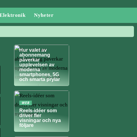
Elektronik
Nyheter
NYHETER
Hur valet av
abonnemang
påverkar
upplevelsen av
moderna
smartphones, 5G
och smarta prylar
WEB
Reels-idéer som
driver fler
visningar och nya
följare