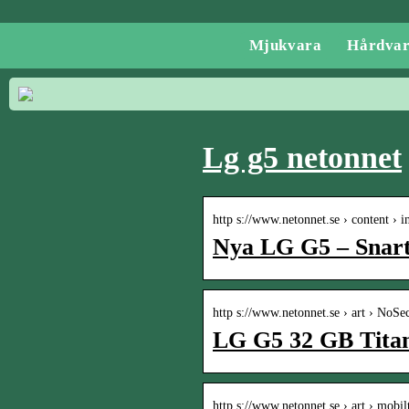
Mjukvara
Hårdva
Lg g5 netonnet
http s://www.netonnet.se › content › i
Nya LG G5 – Snart
http s://www.netonnet.se › art › NoS
LG G5 32 GB Tita
http s://www.netonnet.se › art › mobil