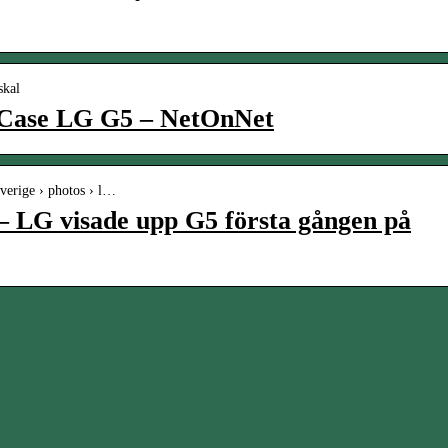
skal
t Case LG G5 – NetOnNet
verige › photos › l…
– LG visade upp G5 första gången på