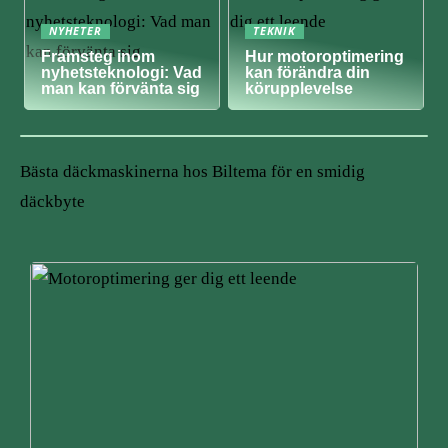
NYHETER
TEKNIK
Framsteg inom
Hur motoroptimering
nyhetsteknologi: Vad
kan förändra din
man kan förvänta sig
körupplevelse
Bästa däckmaskinerna hos Biltema för en smidig
däckbyte