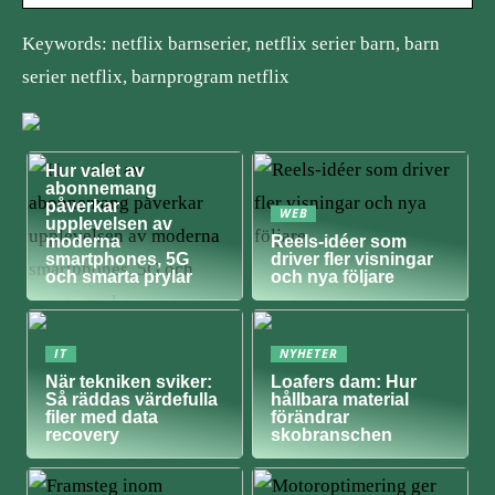
Keywords: netflix barnserier, netflix serier barn, barn
serier netflix, barnprogram netflix
NYHETER
Hur valet av
abonnemang
påverkar
WEB
upplevelsen av
moderna
Reels-idéer som
smartphones, 5G
driver fler visningar
och smarta prylar
och nya följare
IT
NYHETER
När tekniken sviker:
Loafers dam: Hur
Så räddas värdefulla
hållbara material
filer med data
förändrar
recovery
skobranschen