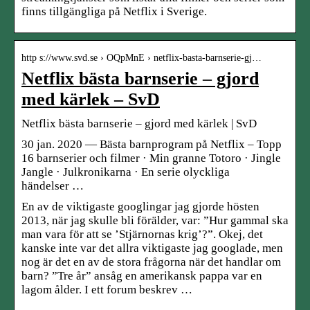
finns tillgängliga på Netflix i Sverige.
http s://www.svd.se › OQpMnE › netflix-basta-barnserie-gj…
Netflix bästa barnserie – gjord
med kärlek – SvD
Netflix bästa barnserie – gjord med kärlek | SvD
30 jan. 2020 — Bästa barnprogram på Netflix – Topp
16 barnserier och filmer · Min granne Totoro · Jingle
Jangle · Julkronikarna · En serie olyckliga
händelser …
En av de viktigaste googlingar jag gjorde hösten
2013, när jag skulle bli förälder, var: ”Hur gammal ska
man vara för att se ’Stjärnornas krig’?”. Okej, det
kanske inte var det allra viktigaste jag googlade, men
nog är det en av de stora frågorna när det handlar om
barn? ”Tre år” ansåg en amerikansk pappa var en
lagom ålder. I ett forum beskrev …