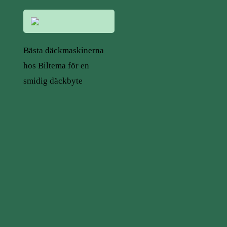
Bästa däckmaskinerna
hos Biltema för en
smidig däckbyte