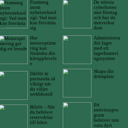
Framsteg
De största
inom
cyberhoten
nyhetsteknol
mot företag
ogi: Vad man
och hur du
kan förvänta
motverkar
sig
dem
Hur
Administrera
motoroptime
ditt lager
ring kan
med ett
förändra din
lagerhanteri
körupplevels
ngssystem
e
Skapa din
Därför är
drömplats
prestanda så
viktigt när
du väljer
webbhotell
Ett
Bilelit – När
antiviruspro
du behöver
gram
reservdelar
behöver inte
till bilen
vara dyrt