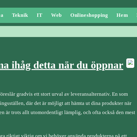
ra
Teknik
IT
Web
Onlineshopping
Hem
 ihåg detta när du öppnar
föreslår gradvis ett stort urval av leveransalternativ. En som
ingsställen, där det är möjligt att hämta ut dina produkter när
n är trots allt utomordentligt lämplig, och ofta också den mest
ara riktigt viktig om vi behöver använda produkterna på ett