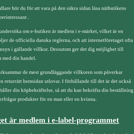
lare bör du för att vara på den säkra sidan läsa nätbutikens
perintressant .
 undersöka om e-butiken är medlem i e-märket, vilket är en
öljer de officiella danska reglerna, och att internetföretaget ofta
insyn i gällande villkor. Dessutom ger det dig möjlighet till
m med din handel.
märksammar de mest grundläggande villkoren som påverkar
n returrätt hemsidan utlovar. I förhållande till det är det också
åller din köpbekräftelse, så att du kan bekräfta din beställning
erfrågar produkter för en man eller en kvinna.
get är medlem i e-label-programmet