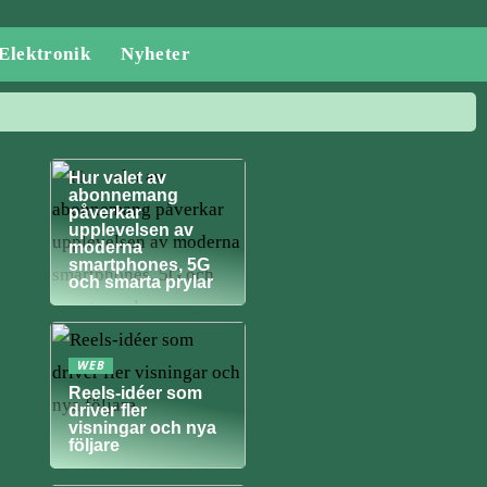
Elektronik
Nyheter
NYHETER
Hur valet av
abonnemang
påverkar
upplevelsen av
moderna
smartphones, 5G
och smarta prylar
WEB
Reels-idéer som
driver fler
visningar och nya
följare