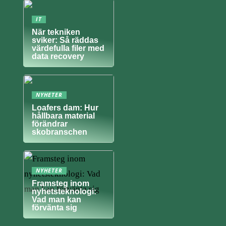
IT
När tekniken
sviker: Så räddas
värdefulla filer med
data recovery
NYHETER
Loafers dam: Hur
hållbara material
förändrar
skobranschen
NYHETER
Framsteg inom
nyhetsteknologi:
Vad man kan
förvänta sig