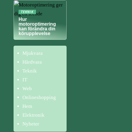
TEKNIK
Hur
motoroptimering
kan förändra din
körupplevelse
Mjukvara
Hårdvara
Teknik
IT
Web
n
Onlineshopping
Hem
Elektronik
Nyheter