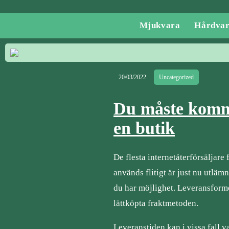
Mjukvara
Hårdva
20/03/2022
Uncategorized
Du måste komma
en butik
De flesta internetåterförsäljare 
används flitigt är just nu utlämn
du har möjlighet. Leveransforme
lättköpta fraktmetoden.
Leveranstiden kan i vissa fall v