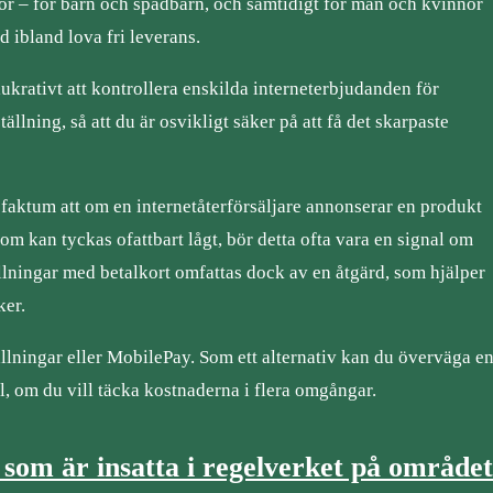
ror – för barn och spädbarn, och samtidigt för män och kvinnor
d ibland lova fri leverans.
ukrativt att kontrollera enskilda interneterbjudanden för
tällning, så att du är osvikligt säker på att få det skarpaste
et faktum att om en internetåterförsäljare annonserar en produkt
s som kan tyckas ofattbart lågt, bör detta ofta vara en signal om
ällningar med betalkort omfattas dock av en åtgärd, som hjälper
ker.
ällningar eller MobilePay. Som ett alternativ kan du överväga e
, om du vill täcka kostnaderna i flera omgångar.
 som är insatta i regelverket på området