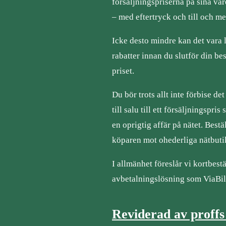
försäljningspriserna på sina va
– med eftertryck och till och me
Icke desto mindre kan det vara l
rabatter innan du slutför din bes
priset.
Du bör trots allt inte förbise d
till salu till ett försäljningspri
en oprigtig affär på nätet. Best
köparen mot ohederliga nätbuti
I allmänhet föreslår vi kortbest
avbetalningslösning som ViaBill
Reviderad av proffs