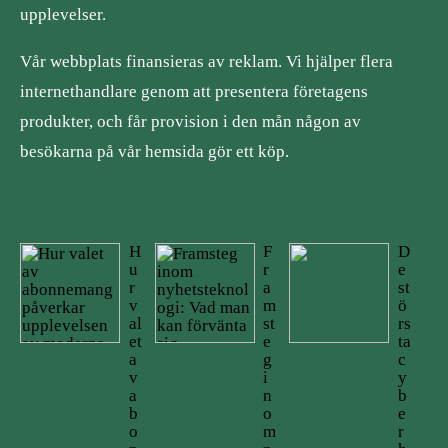
upplevelser.
Vår webbplats finansieras av reklam. Vi hjälper flera
internethandlare genom att presentera företagens
produkter, och får provision i den mån någon av
besökarna på vår hemsida gör ett köp.
H
F
D
u
r
e
r
a
st
v
m
ö
al
st
rs
et
e
ta
a
g
c
v
i
y
a
n
b
b
o
e
o
m
r