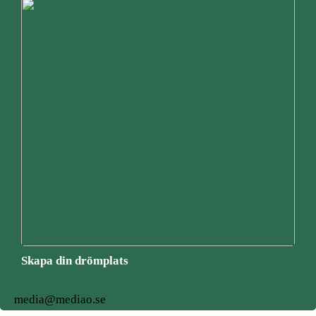
Skapa din drömplats
media@mediao.se