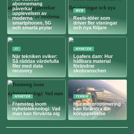
abonnemang
påverkar
WEB
upplevelsen av
moderna
Reels-idéer som
smartphones, 5G
driver fler visningar
och smarta prylar
och nya följare
IT
NYHETER
När tekniken sviker:
Loafers dam: Hur
Så räddas värdefulla
hållbara material
filer med data
förändrar
recovery
skobranschen
NYHETER
TEKNIK
Framsteg inom
Hur motoroptimering
nyhetsteknologi: Vad
kan förändra din
man kan förvänta sig
körupplevelse