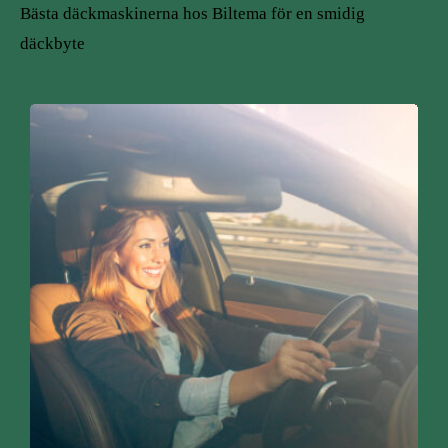
Bästa däckmaskinerna hos Biltema för en smidig
däckbyte