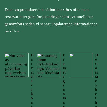
Data om produkter och nätbutiker stöds ofta, men
reservationer görs för justeringar som eventuellt har
genomförts sedan vi senast uppdaterade informationen
på sidan.
H
F
D
u
r
e
r
a
st
v
m
ö
al
st
rs
et
e
ta
a
g
c
v
i
y
a
n
b
b
o
e
o
m
r
n
n
h
n
y
o