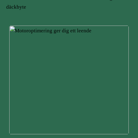
däckbyte