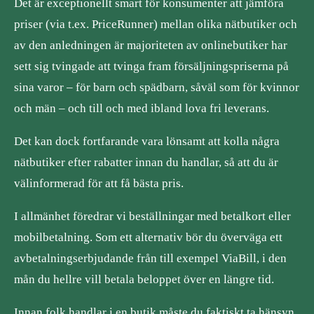
Det är exceptionellt smart för konsumenter att jämföra
priser (via t.ex. PriceRunner) mellan olika nätbutiker och
av den anledningen är majoriteten av onlinebutiker har
sett sig tvingade att tvinga fram försäljningspriserna på
sina varor – för barn och spädbarn, såväl som för kvinnor
och män – och till och med ibland lova fri leverans.
Det kan dock fortfarande vara lönsamt att kolla några
nätbutiker efter rabatter innan du handlar, så att du är
välinformerad för att få bästa pris.
I allmänhet föredrar vi beställningar med betalkort eller
mobilbetalning. Som ett alternativ bör du överväga ett
avbetalningserbjudande från till exempel ViaBill, i den
mån du hellre vill betala beloppet över en längre tid.
Innan folk handlar i en butik måste du faktiskt ta hänsyn