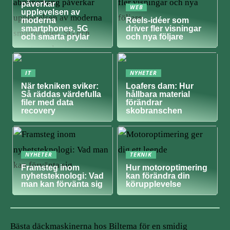
påverkar
WEB
upplevelsen av
moderna
Reels-idéer som
smartphones, 5G
driver fler visningar
och smarta prylar
och nya följare
IT
NYHETER
När tekniken sviker:
Loafers dam: Hur
Så räddas värdefulla
hållbara material
filer med data
förändrar
recovery
skobranschen
NYHETER
TEKNIK
Framsteg inom
Hur motoroptimering
nyhetsteknologi: Vad
kan förändra din
man kan förvänta sig
körupplevelse
Bästa däckmaskinerna hos Biltema för en smidig